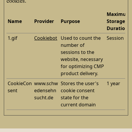
cookies.
Maximum
Name
Provider
Purpose
Storage
Duration
1.gif
Cookiebot
Used to count the
Session
number of
sessions to the
website, necessary
for optimizing CMP
product delivery.
CookieCon
www.schw
Stores the user's
1 year
sent
edensehn
cookie consent
sucht.de
state for the
current domain