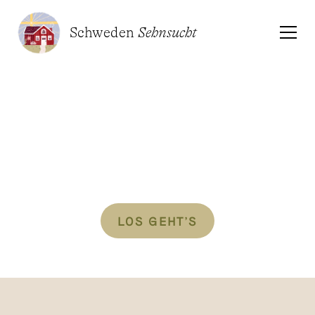
Schweden
Sehnsucht
Verwirkliche
deinen Haus-Traum
in Schweden!
LOS GEHT’S